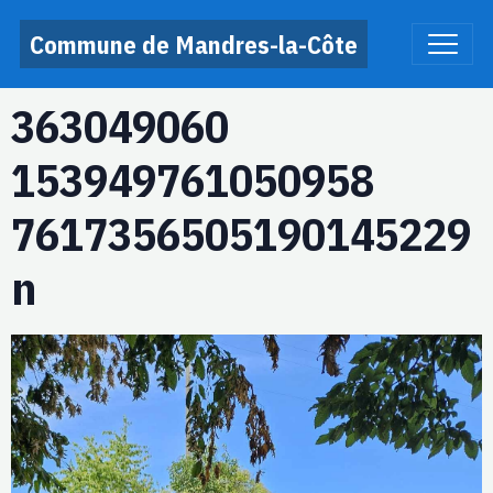
Commune de Mandres-la-Côte
363049060
153949761050958
7617356505190145229
n