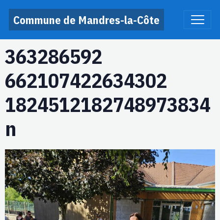
Commune de Mandres-la-Côte
363286592
662107422634302
1824512182748973834
n