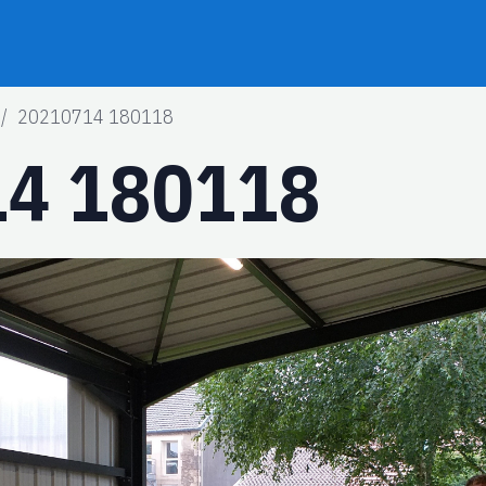
20210714 180118
4 180118