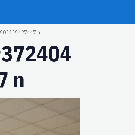
902129427447 n
9372404
7 n