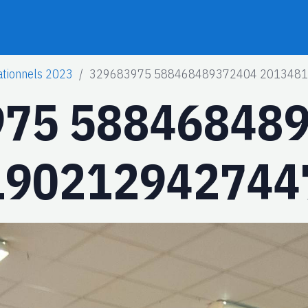
ationnels 2023
329683975 588468489372404 2013481
975 58846848
90212942744