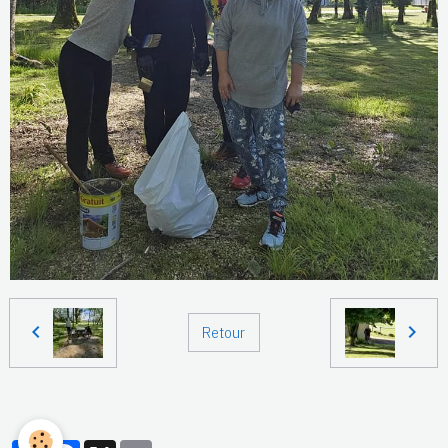
Retour
Partager
Facebook
X
Email