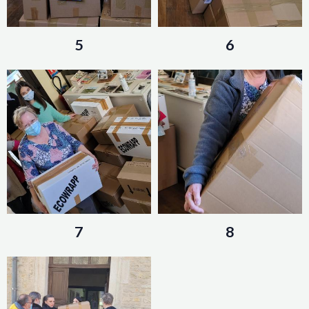
5
6
7
8