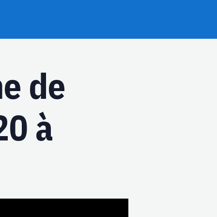
ne de
20 à