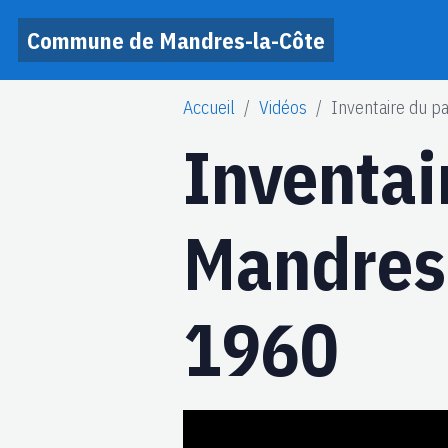
Commune de Mandres-la-Côte
Accueil
Vidéos
Inventaire du p
Inventai
Mandres-
1960