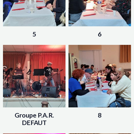
5
6
Groupe P.A.R.
8
DEFAUT