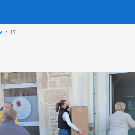
ne
17