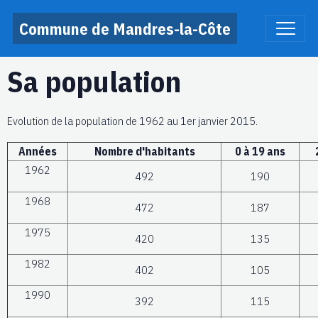
Commune de Mandres-la-Côte
Sa population
Evolution de la population de 1962 au 1er janvier 2015.
Années
Nombre d'habitants
0 à 19 ans
1962
492
190
1968
472
187
1975
420
135
1982
402
105
1990
392
115