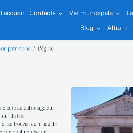
'accueil
Contacts
Vie municipale
L
Blog
Album
Son patrimoine
L'église
'une cure au patronage du
teur du lieu.
 et se trouvait au milieu du
ec un petit porche, un