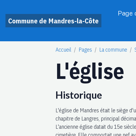
Page d
Commune de Mandres-la-Côte
Accueil
Pages
La commune
L'église
Historique
L'église de Mandres était le siège d
chapitre de Langres, principal décima
L'ancienne église datait du 15e siècle
cimetière. Elle comportait une nef av