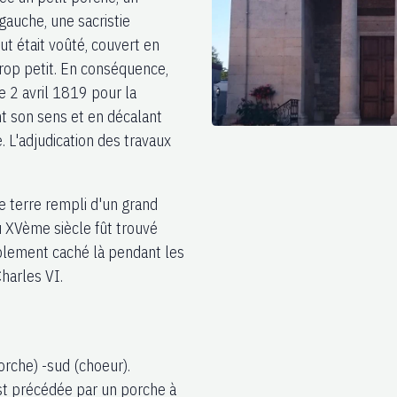
 gauche, une sacristie
ut était voûté, couvert en
trop petit. En conséquence,
le 2 avril 1819 pour la
t son sens et en décalant
. L'adjudication des travaux
e terre rempli d'un grand
u XVème siècle fût trouvé
ablement caché là pendant les
harles VI.
orche) -sud (choeur).
est précédée par un porche à