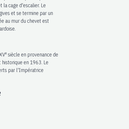
 la cage d'escalier. Le
gives et se termine par un
lée au mur du chevet est
ardoise.
e
 XV
siècle en provenance de
 historique en 1963. Le
erts par l'Impératrice
e